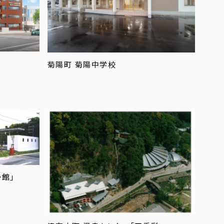
菊陽町 菊陽中学校
か館」