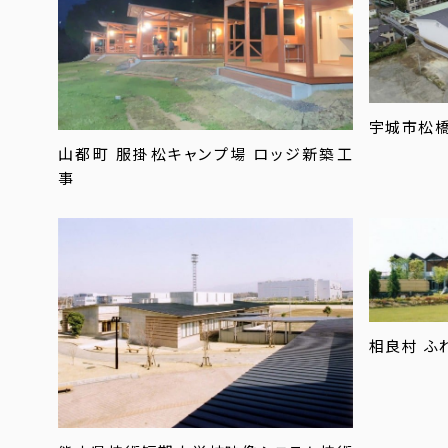
宇城市松
山都町 服掛松キャンプ場 ロッジ新築工
事
相良村 ふ